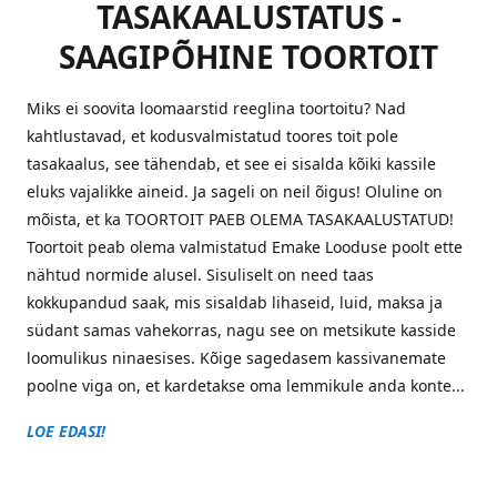
TASAKAALUSTATUS -
SAAGIPÕHINE TOORTOIT
Miks ei soovita loomaarstid reeglina toortoitu? Nad
kahtlustavad, et kodusvalmistatud toores toit pole
tasakaalus, see tähendab, et see ei sisalda kõiki kassile
eluks vajalikke aineid. Ja sageli on neil õigus! Oluline on
mõista, et ka TOORTOIT PAEB OLEMA TASAKAALUSTATUD!
Toortoit peab olema valmistatud Emake Looduse poolt ette
nähtud normide alusel. Sisuliselt on need taas
kokkupandud saak, mis sisaldab lihaseid, luid, maksa ja
südant samas vahekorras, nagu see on metsikute kasside
loomulikus ninaesises. Kõige sagedasem kassivanemate
poolne viga on, et kardetakse oma lemmikule anda konte...
LOE EDASI!