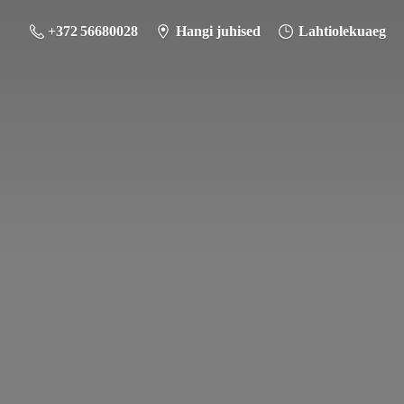
+372 56680028
Hangi juhised
Lahtiolekuaeg