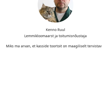
Kenno Ruul
Lemmikloomaarst ja toitumisnõustaja
Miks ma arvan, et kasside toortoit on maagiliselt tervistav
ja miks ma seda nii tulihingeliselt avalikult kuulutan? Selle
põhjuseks on tugev isiklik KOGEMUS. Olen suur kassisõber.
Minu lemmikul, Mannil, tekkis tasahilju vastik allergia. Ta
sügas ennast järjepanu ega lõpetanud enne, kui ta oli oma
karva maha kraapindud ja naha veriseks kriipinud...
LOE EDASI!