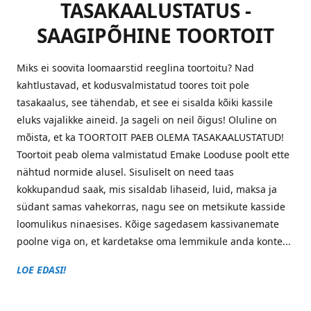
TASAKAALUSTATUS -
SAAGIPÕHINE TOORTOIT
Miks ei soovita loomaarstid reeglina toortoitu? Nad
kahtlustavad, et kodusvalmistatud toores toit pole
tasakaalus, see tähendab, et see ei sisalda kõiki kassile
eluks vajalikke aineid. Ja sageli on neil õigus! Oluline on
mõista, et ka TOORTOIT PAEB OLEMA TASAKAALUSTATUD!
Toortoit peab olema valmistatud Emake Looduse poolt ette
nähtud normide alusel. Sisuliselt on need taas
kokkupandud saak, mis sisaldab lihaseid, luid, maksa ja
südant samas vahekorras, nagu see on metsikute kasside
loomulikus ninaesises. Kõige sagedasem kassivanemate
poolne viga on, et kardetakse oma lemmikule anda konte...
LOE EDASI!