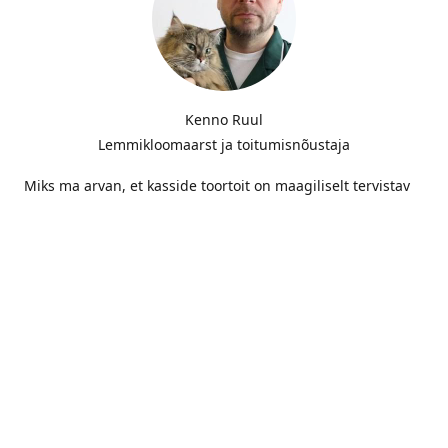
Kenno Ruul
Lemmikloomaarst ja toitumisnõustaja
Miks ma arvan, et kasside toortoit on maagiliselt tervistav
ja miks ma seda nii tulihingeliselt avalikult kuulutan? Selle
põhjuseks on tugev isiklik KOGEMUS. Olen suur kassisõber.
Minu lemmikul, Mannil, tekkis tasahilju vastik allergia. Ta
sügas ennast järjepanu ega lõpetanud enne, kui ta oli oma
karva maha kraapindud ja naha veriseks kriipinud...
LOE EDASI!