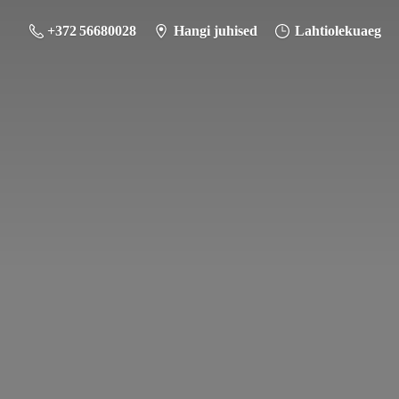
+372 56680028
Hangi juhised
Lahtiolekuaeg