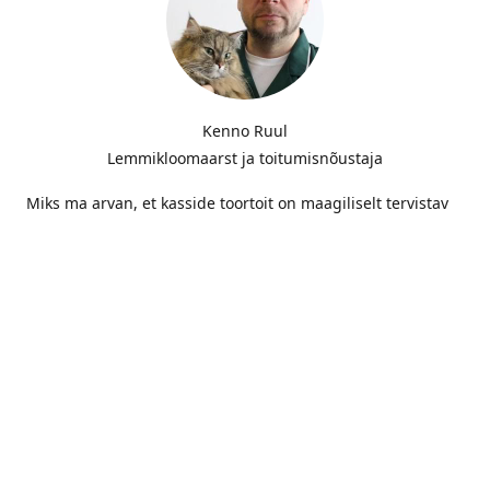
Kenno Ruul
Lemmikloomaarst ja toitumisnõustaja
Miks ma arvan, et kasside toortoit on maagiliselt tervistav
ja miks ma seda nii tulihingeliselt avalikult kuulutan? Selle
põhjuseks on tugev isiklik KOGEMUS. Olen suur kassisõber.
Minu lemmikul, Mannil, tekkis tasahilju vastik allergia. Ta
sügas ennast järjepanu ega lõpetanud enne, kui ta oli oma
karva maha kraapindud ja naha veriseks kriipinud...
LOE EDASI!