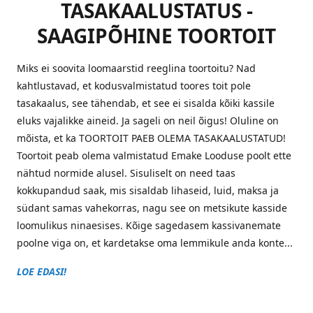
TASAKAALUSTATUS -
SAAGIPÕHINE TOORTOIT
Miks ei soovita loomaarstid reeglina toortoitu? Nad
kahtlustavad, et kodusvalmistatud toores toit pole
tasakaalus, see tähendab, et see ei sisalda kõiki kassile
eluks vajalikke aineid. Ja sageli on neil õigus! Oluline on
mõista, et ka TOORTOIT PAEB OLEMA TASAKAALUSTATUD!
Toortoit peab olema valmistatud Emake Looduse poolt ette
nähtud normide alusel. Sisuliselt on need taas
kokkupandud saak, mis sisaldab lihaseid, luid, maksa ja
südant samas vahekorras, nagu see on metsikute kasside
loomulikus ninaesises. Kõige sagedasem kassivanemate
poolne viga on, et kardetakse oma lemmikule anda konte...
LOE EDASI!