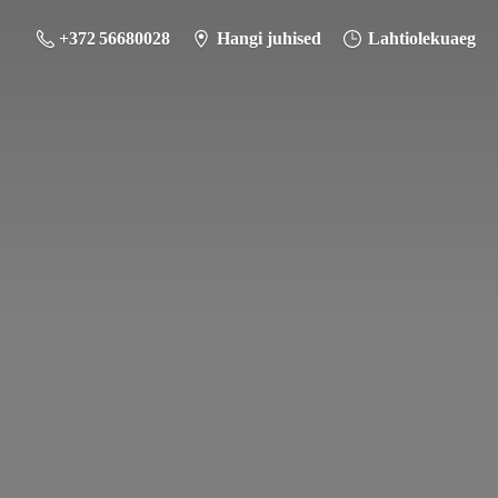
+372 56680028
Hangi juhised
Lahtiolekuaeg